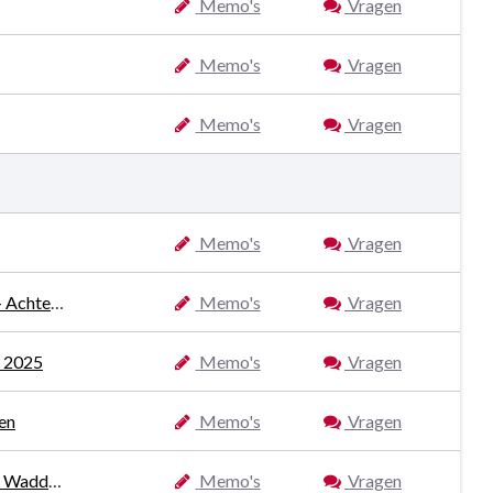
Memo's
Vragen
Memo's
Vragen
Memo's
Vragen
Memo's
Vragen
Aankoop grond en opstal Achterom en steeg Weverstraat - Achterom
Memo's
Vragen
 2025
Memo's
Vragen
en
Memo's
Vragen
Instellen bestemmingsreserve programmalijn Regiodeal de Waddeneilanden
Memo's
Vragen