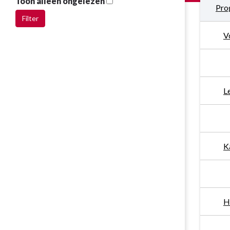
Toon alleen ongelezen
Pro
Filter
V
L
K
H