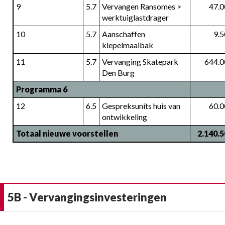
9
5.7
Vervangen Ransomes > 
47.0
werktuiglastdrager
10
5.7
Aanschaffen 
9.
klepelmaaibak
11
5.7
Vervanging Skatepark 
644.0
Den Burg
Programma 6
12
6.5
Gespreksunits huis van 
60.0
ontwikkeling
Totaal nieuwe voorstellen
2.140.
5B - Vervangingsinvesteringen
Terug