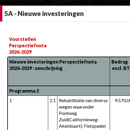
5A - Nieuwe investeringen
Terug
naar
Voorstellen 
navigatie
Perspectiefnota 
-
2026-2029
5A
Nieuwe investeringen Perspectiefnota 
Bedrag        
-
2026-2029 : omschrijving
excl. B
Nieuwe
investeringen
-
Programma 2
Investeringen
1
2.1
Rehabilitatie van diverse 
9.570.
wegen waaronder 
Pontweg 
Zuid(Californieweg-
Akenbuurt); Fietspaden 