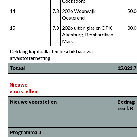
Cocksdorp
14
7.3
2026 Woonwijk 
50.0
Oosterend
15
7.3
2026 uitb r glas en OPK 
30.0
Akenburg, Bernhardlaan. 
Mars
Dekking kapitaallasten beschikbaar via 
afvalstoffenheffing
Totaal
15.022.7
Nieuwe 
voorstellen
Nieuwe voorstellen
Bedrag        
excl. B
Programma 0