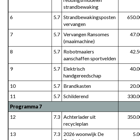
strandbewaking
6
5.7
Strandbewakingsposten 
650.0
vervangen
7
5.7
Vervangen Ransomes 
47.0
(maaimachine)
8
5.7
Robotmaaiers 
42.5
aanschaffen sportvelden
9
5.7
Elektrisch 
40.0
handgereedschap
10
5.7
Brandkasten
20.0
11
5.7
Schilderend
330.0
Programma 7
12
7.3
Achterlader uit 
350.0
recycleplan
13
7.3
2026 woonwijk De 
5.