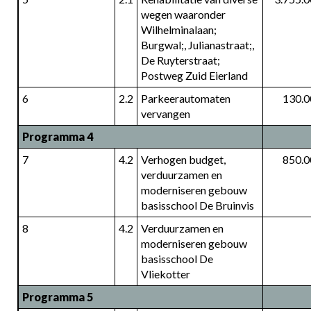
wegen waaronder 
Wilhelminalaan; 
Burgwal;, Julianastraat;, 
De Ruyterstraat; 
Postweg Zuid Eierland
6
2.2
Parkeerautomaten 
130.0
vervangen
Programma 4
7
4.2
Verhogen budget, 
850.0
verduurzamen en 
moderniseren gebouw 
basisschool De Bruinvis
8
4.2
Verduurzamen en 
moderniseren gebouw 
basisschool De 
Vliekotter
Programma 5