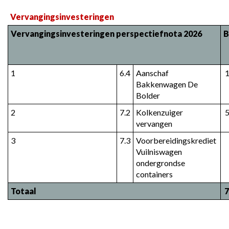
naar
Vervangingsinvesteringen
navigatie
Vervangingsinvesteringen perspectiefnota 2026
B
-
5B
-
Vervangingsinvesteringen
1
6.4
Aanschaf 
Bakkenwagen De 
-
Bolder
Vervangingsinvesteringen
2
7.2
Kolkenzuiger 
vervangen
3
7.3
Voorbereidingskrediet 
Vuilniswagen 
ondergrondse 
containers
Totaal
7