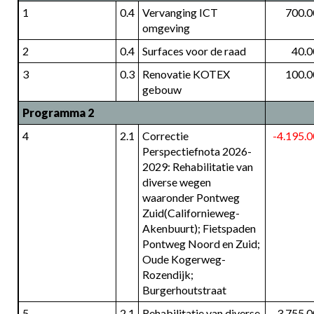
1
0.4
Vervanging ICT 
700.0
omgeving
2
0.4
Surfaces voor de raad
40.0
3
0.3
Renovatie KOTEX 
100.0
gebouw
Programma 2
4
2.1
Correctie 
-4.195.
Perspectiefnota 2026-
2029: Rehabilitatie van 
diverse wegen 
waaronder Pontweg 
Zuid(Californieweg-
Akenbuurt); Fietspaden 
Pontweg Noord en Zuid; 
Oude Kogerweg-
Rozendijk; 
Burgerhoutstraat
5
2.1
Rehabilitatie van diverse 
3.755.