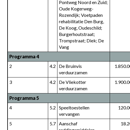
Pontweg Noord en Zuid; 
Oude Kogerweg-
Rozendijk; Voetpaden 
rehabilitatie Den Burg, 
De Koog, Oudeschild; 
Burgerhoutstraat; 
Trompstraat; Diek; De 
Vang
Programma 4
2
4.2
De Bruinvis 
1.850.
verduurzamen
3
4.2
De Vliekotter 
1.900.
verduurzamen
Programma 5
4
5.2
Speeltoestellen 
120.0
vervangen
5
5.7
Aanschaf 
18.2
reddingsmiddelen 