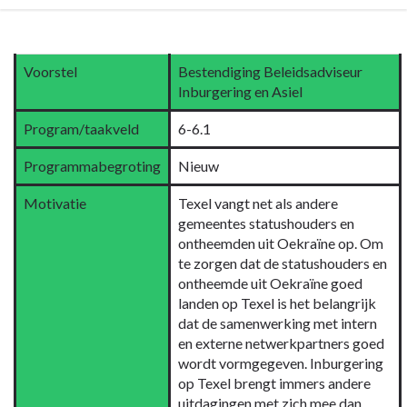
Terug
naar
Voorstel
Bestendiging Beleidsadviseur
navigatie
Inburgering en Asiel
-
6.1
Program/taakveld
6-6.1
Samenkracht
Programmabegroting
Nieuw
en
burgerparticipatie
Motivatie
Texel vangt net als andere
-
gemeentes statushouders en
Wat
ontheemden uit Oekraïne op. Om
gaan
te zorgen dat de statushouders en
wij
ontheemde uit Oekraïne goed
ervoor
landen op Texel is het belangrijk
doen?
dat de samenwerking met intern
en externe netwerkpartners goed
wordt vormgegeven. Inburgering
op Texel brengt immers andere
uitdagingen met zich mee dan