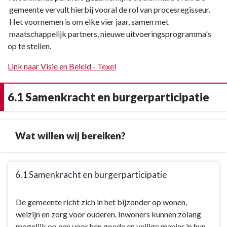
gemeente vervult hierbij vooral de rol van procesregisseur.
Het voornemen is om elke vier jaar, samen met
maatschappelijk partners, nieuwe uitvoeringsprogramma's
op te stellen.
Link naar Visie en Beleid - Texel
6.1 Samenkracht en burgerparticipatie
Wat willen wij bereiken?
Terug
6.1 Samenkracht en burgerparticipatie
naar
navigatie
Terug
De gemeente richt zich in het bijzonder op wonen,
-
naar
welzijn en zorg voor ouderen. Inwoners kunnen zolang
6.1
navigatie
mogelijk op een voor hen goede en veilige manier in hun