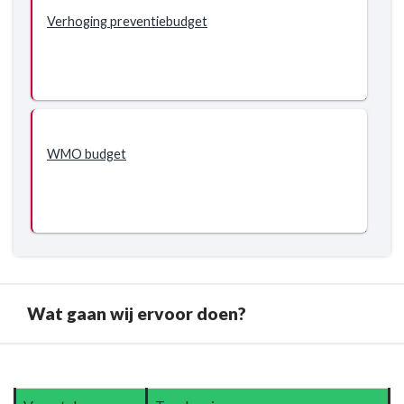
Verhoging preventiebudget
WMO budget
Wat gaan wij ervoor doen?
Terug
naar