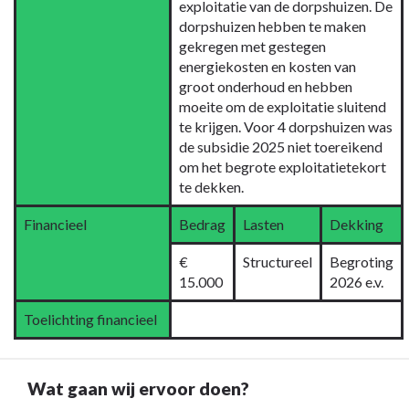
exploitatie van de dorpshuizen. De
ervoor
dorpshuizen hebben te maken
doen?
gekregen met gestegen
energiekosten en kosten van
groot onderhoud en hebben
moeite om de exploitatie sluitend
te krijgen. Voor 4 dorpshuizen was
de subsidie 2025 niet toereikend
om het begrote exploitatietekort
te dekken.
Financieel
Bedrag
Lasten
Dekking
€
Structureel
Begroting
15.000
2026 e.v.
Toelichting financieel
Wat gaan wij ervoor doen?