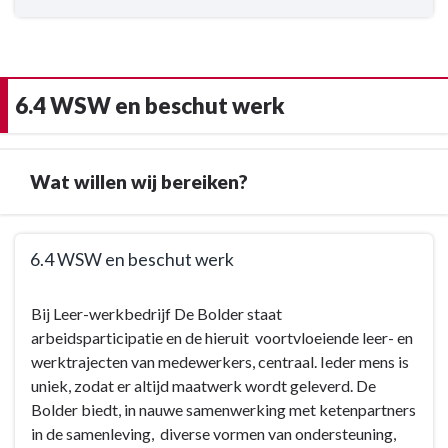
6.4 WSW en beschut werk
Wat willen wij bereiken?
Terug
6.4 WSW en beschut werk
naar
navigatie
Terug
Bij Leer-werkbedrijf De Bolder staat
-
naar
arbeidsparticipatie en de hieruit voortvloeiende leer- en
6.4
navigatie
werktrajecten van medewerkers, centraal. Ieder mens is
WSW
-
uniek, zodat er altijd maatwerk wordt geleverd. De
en
6.4
Bolder biedt, in nauwe samenwerking met ketenpartners
beschut
WSW
in de samenleving, diverse vormen van ondersteuning,
werk
en