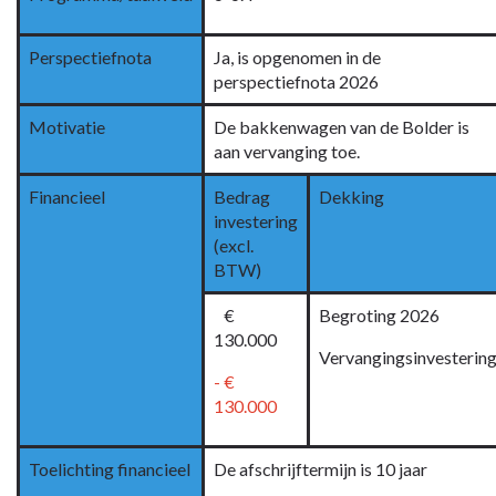
Leer-
werkbedrijf
De
Perspectiefnota
Ja, is opgenomen in de
Bolder
perspectiefnota 2026
-
Motivatie
De bakkenwagen van de Bolder is
Meerjarenraming
aan vervanging toe.
Financieel
Bedrag
Dekking
investering
(excl.
BTW)
€
Begroting 2026
130.000
Vervangingsinvesterin
- €
130.000
Toelichting financieel
De afschrijftermijn is 10 jaar