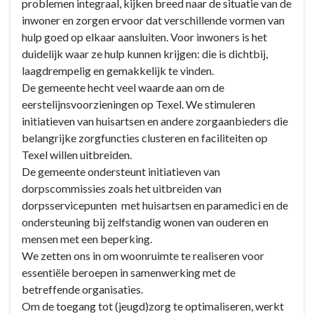
problemen integraal, kijken breed naar de situatie van de
-
en
inwoner en zorgen ervoor dat verschillende vormen van
Wat
eerstelijnsvoorzieningen
hulp goed op elkaar aansluiten. Voor inwoners is het
willen
-
duidelijk waar ze hulp kunnen krijgen: die is dichtbij,
wij
Wat
laagdrempelig en gemakkelijk te vinden.
bereiken?
willen
De gemeente hecht veel waarde aan om de
wij
eerstelijnsvoorzieningen op Texel. We stimuleren
bereiken?
initiatieven van huisartsen en andere zorgaanbieders die
-
belangrijke zorgfuncties clusteren en faciliteiten op
6.2
Texel willen uitbreiden.
Toegang
De gemeente ondersteunt initiatieven van
en
dorpscommissies zoals het uitbreiden van
eerstelijnsvoorzieningen
dorpsservicepunten met huisartsen en paramedici en de
ondersteuning bij zelfstandig wonen van ouderen en
mensen met een beperking.
We zetten ons in om woonruimte te realiseren voor
essentiële beroepen in samenwerking met de
betreffende organisaties.
Om de toegang tot (jeugd)zorg te optimaliseren, werkt