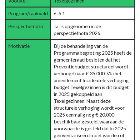
Voorstel
Texelgezinnen
navigatie
-
Program/taakveld
6-6.1
6.1
Samenkracht
Perspectiefnota
Ja, is opgenomen in de
perspectiefnota 2026
en
burgerparticipatie
Motivatie
Bij de behandeling van de
-
Programmabegroting 2025 heeft de
Wat
gemeenteraad besloten dat het
gaan
Preventiebudget structureel wordt
wij
verhoogd naar € 35.000. Via het
ervoor
amendement Incidentele verhoging
doen?
budget Texelgezinnen is dit budget
in 2025 gekoppeld aan
Texelgezinnen. Naast deze
structurele verhoging wordt voor
2025 eenmalig nog € 20.000
beschikbaar gesteld, waaraan de
voorwaarde is gesteld dat in 2025
geïnventariseerd moet worden of