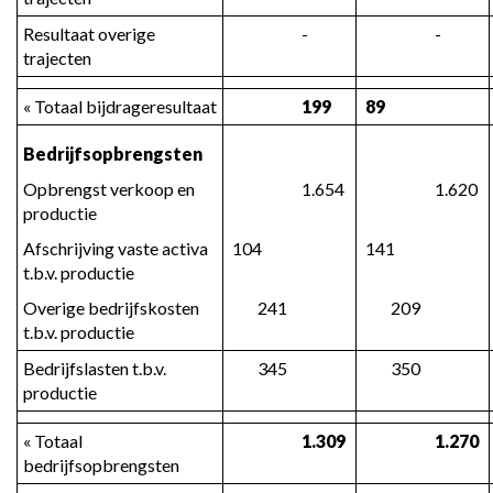
Resultaat overige 
 -
 -
trajecten
« Totaal bijdrageresultaat
 199
 89
Bedrijfsopbrengsten
Opbrengst verkoop en 
 1.654
 1.620
productie
Afschrijving vaste activa 
 104
 141
t.b.v. productie
Overige bedrijfskosten 
 241
 209
t.b.v. productie
Bedrijfslasten t.b.v. 
 345
 350
productie
« Totaal 
 1.309
 1.270
bedrijfsopbrengsten