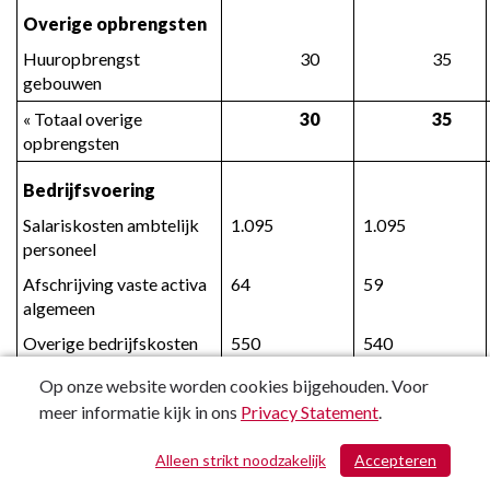
Overige opbrengsten
Huuropbrengst 
 30
 35
gebouwen
« Totaal overige 
 30
 35
opbrengsten
Bedrijfsvoering
Salariskosten ambtelijk 
 1.095
 1.095
personeel
Afschrijving vaste activa 
 64
 59
algemeen
Overige bedrijfskosten
 550
 540
« Totaal kosten 
 1.709
 1.694
Op onze website worden cookies bijgehouden. Voor
bedrijfsvoering
meer informatie kijk in ons
Privacy Statement
.
« Bedrijfsresultaat 
 434
 343
Alleen strikt noodzakelijk
Accepteren
/ 561
(negatief)