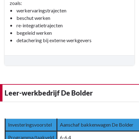
zoals:
-
beschut
• werkervaringstrajecten
Wat
werk
• beschut werken
willen
-
• re-integratietrajecten
wij
Wat
• begeleid werken
bereiken?
willen
• detachering bij externe werkgevers
wij
bereiken?
-
6.4
WSW
en
beschut
Leer-werkbedrijf De Bolder
werk
Terug
naar
navigatie
Investeringsvoorstel
Aanschaf bakkenwagen De Bolder
-
Programma/taakveld
6-6.4