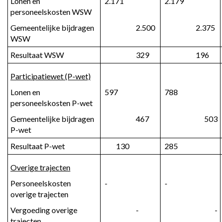
Lonen en 
 2.171
 2.179
personeelskosten WSW
Gemeentelijke bijdragen 
 2.500
 2.375
WSW
Resultaat WSW
 329
 196
Participatiewet (P-wet)
Lonen en 
 597
 788
personeelskosten P-wet
Gemeentelijke bijdragen 
 467
 503
P-wet
Resultaat P-wet
 130
 285
Overige trajecten
Personeelskosten 
 -
 -
overige trajecten
Vergoeding overige 
 -
 -
trajecten