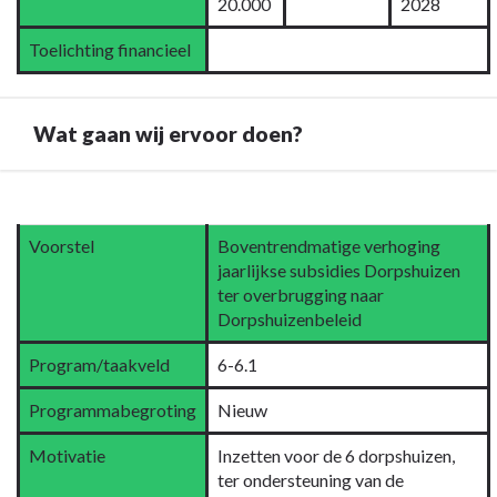
20.000
2028
Toelichting financieel
Wat gaan wij ervoor doen?
Terug
naar
Voorstel
Boventrendmatige verhoging
navigatie
jaarlijkse subsidies Dorpshuizen
-
ter overbrugging naar
6.1
Dorpshuizenbeleid
Samenkracht
en
Program/taakveld
6-6.1
burgerparticipatie
Programmabegroting
Nieuw
-
Wat
Motivatie
Inzetten voor de 6 dorpshuizen,
gaan
ter ondersteuning van de
wij