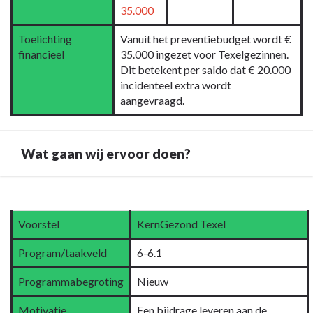
35.000
Toelichting
Vanuit het preventiebudget wordt €
financieel
35.000 ingezet voor Texelgezinnen.
Dit betekent per saldo dat € 20.000
incidenteel extra wordt
aangevraagd.
Wat gaan wij ervoor doen?
Terug
naar
Voorstel
KernGezond Texel
navigatie
-
Program/taakveld
6-6.1
6.1
Samenkracht
Programmabegroting
Nieuw
en
Motivatie
Een bijdrage leveren aan de