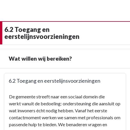
6.2 Toegang en
eerstelijnsvoorzieningen
Wat willen wij bereiken?
Terug
6.2 Toegang en eerstelijnsvoorzieningen
naar
navigatie
Terug
De gemeente streeft naar een sociaal domein die
-
naar
werkt vanuit de bedoeling: ondersteuning die aansluit op
6.2
navigatie
wat inwoners écht nodig hebben. Vanaf het eerste
Toegang
-
contactmoment werken we samen met professionals om
en
6.2
passende hulp te bieden. We benaderen vragen en
eerstelijnsvoorzieningen
Toegang