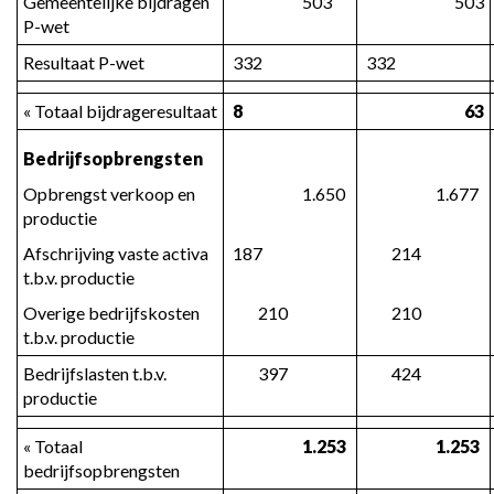
Gemeentelijke bijdragen 
 503
 503
P-wet
Resultaat P-wet
 332
 332
« Totaal bijdrageresultaat
 8
 63
Bedrijfsopbrengsten
Opbrengst verkoop en 
 1.650
 1.677
productie
Afschrijving vaste activa 
 187
 214
t.b.v. productie
Overige bedrijfskosten 
 210
 210
t.b.v. productie
Bedrijfslasten t.b.v. 
 397
 424
productie
« Totaal 
 1.253
 1.253
bedrijfsopbrengsten