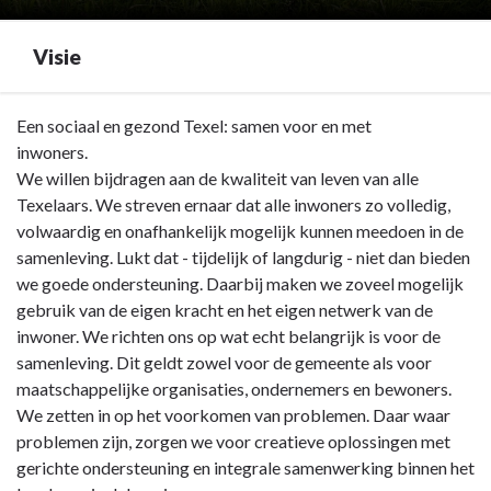
Visie
Terug
Een sociaal en gezond Texel: samen voor en met
naar
inwoners.
navigatie
We willen bijdragen aan de kwaliteit van leven van alle
-
Texelaars. We streven ernaar dat alle inwoners zo volledig,
Hoofdstuk
volwaardig en onafhankelijk mogelijk kunnen meedoen in de
4A
samenleving. Lukt dat - tijdelijk of langdurig - niet dan bieden
-
we goede ondersteuning. Daarbij maken we zoveel mogelijk
>
gebruik van de eigen kracht en het eigen netwerk van de
Programma's
inwoner. We richten ons op wat echt belangrijk is voor de
6
samenleving. Dit geldt zowel voor de gemeente als voor
-
maatschappelijke organisaties, ondernemers en bewoners.
Zorg
We zetten in op het voorkomen van problemen. Daar waar
voor
problemen zijn, zorgen we voor creatieve oplossingen met
elkaar
gerichte ondersteuning en integrale samenwerking binnen het