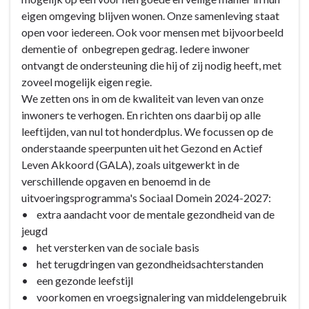
Samenkracht
-
eigen omgeving blijven wonen. Onze samenleving staat
en
6.1
open voor iedereen. Ook voor mensen met bijvoorbeeld
burgerparticipatie
Samenkracht
dementie of onbegrepen gedrag. Iedere inwoner
-
en
ontvangt de ondersteuning die hij of zij nodig heeft, met
Wat
burgerparticipatie
zoveel mogelijk eigen regie.
willen
-
We zetten ons in om de kwaliteit van leven van onze
wij
Wat
inwoners te verhogen. En richten ons daarbij op alle
bereiken?
willen
leeftijden, van nul tot honderdplus. We focussen op de
wij
onderstaande speerpunten uit het Gezond en Actief
bereiken?
Leven Akkoord (GALA), zoals uitgewerkt in de
-
verschillende opgaven en benoemd in de
6.1
uitvoeringsprogramma's Sociaal Domein 2024-2027:
Samenkracht
• extra aandacht voor de mentale gezondheid van de
en
jeugd
burgerparticipatie
• het versterken van de sociale basis
• het terugdringen van gezondheidsachterstanden
• een gezonde leefstijl
• voorkomen en vroegsignalering van middelengebruik