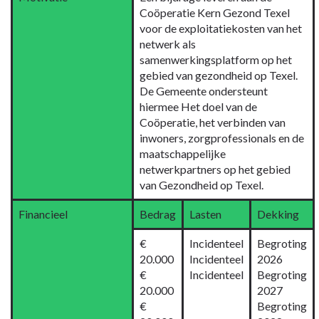
burgerparticipatie
Coöperatie Kern Gezond Texel
-
voor de exploitatiekosten van het
Wat
netwerk als
gaan
samenwerkingsplatform op het
wij
gebied van gezondheid op Texel.
ervoor
De Gemeente ondersteunt
doen?
hiermee Het doel van de
Coöperatie, het verbinden van
inwoners, zorgprofessionals en de
maatschappelijke
netwerkpartners op het gebied
van Gezondheid op Texel.
Financieel
Bedrag
Lasten
Dekking
€
Incidenteel
Begroting
20.000
Incidenteel
2026
€
Incidenteel
Begroting
20.000
2027
€
Begroting