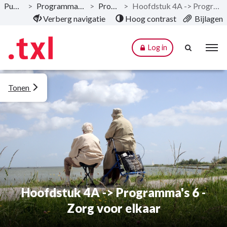
Publicaties
>
Programmabegroting 2026
>
Programma
>
Hoofdstuk 4A -> Programma's 6 - Zorg voor elkaar
Naar hoofdinhoud
Verberg navigatie
Hoog contrast
Bijlagen
Log in
Tonen
Hoofdstuk 4A -> Programma's 6 -
Zorg voor elkaar