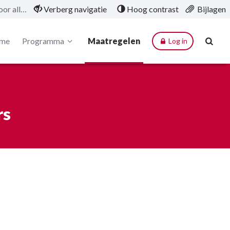
Een beraad voor alle Texelaars
Verberg navigatie
Hoog contrast
Bijlagen
me
Programma
Maatregelen
Log in
rs