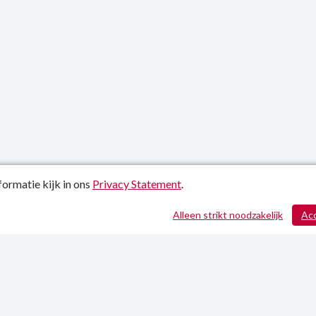
ormatie kijk in ons
Privacy Statement
.
atiedatum: 01-07-2024
Alleen strikt noodzakelijk
Ac
ctgegevens
y Statement
p