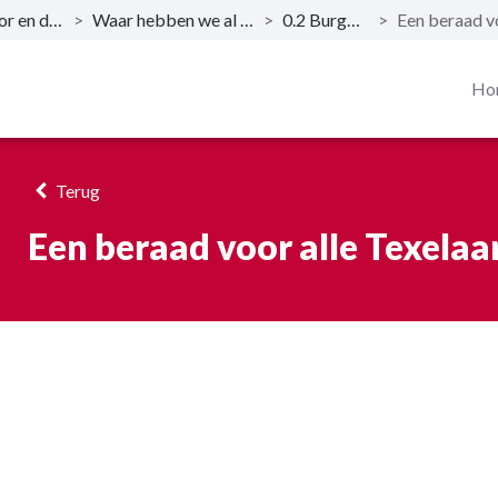
Programma 0. Voor en door bewoners
>
Waar hebben we al op ingezet?
>
0.2 Burgerzaken
>
Ho
Terug
Een beraad voor alle Texelaa