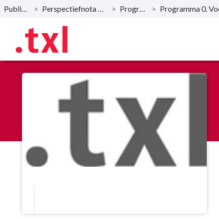
Publicaties
>
Perspectiefnota 2025 -2028
>
Programma
>
Naar hoofdinhoud