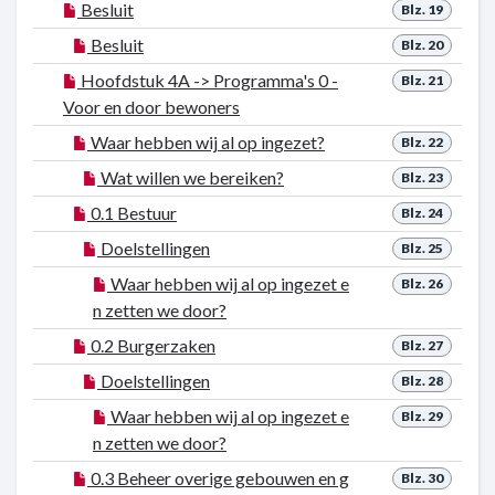
Besluit
Blz. 19
Besluit
Blz. 20
Hoofdstuk 4A -> Programma's 0 -
Blz. 21
Voor en door bewoners
Waar hebben wij al op ingezet?
Blz. 22
Wat willen we bereiken?
Blz. 23
0.1 Bestuur
Blz. 24
Doelstellingen
Blz. 25
Waar hebben wij al op ingezet e
Blz. 26
n zetten we door?
0.2 Burgerzaken
Blz. 27
Doelstellingen
Blz. 28
Waar hebben wij al op ingezet e
Blz. 29
n zetten we door?
0.3 Beheer overige gebouwen en g
Blz. 30