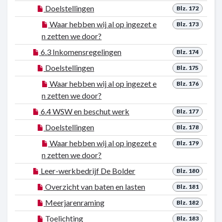
Doelstellingen
Blz. 172
Waar hebben wij al op ingezet e
Blz. 173
n zetten we door?
6.3 Inkomensregelingen
Blz. 174
Doelstellingen
Blz. 175
Waar hebben wij al op ingezet e
Blz. 176
n zetten we door?
6.4 WSW en beschut werk
Blz. 177
Doelstellingen
Blz. 178
Waar hebben wij al op ingezet e
Blz. 179
n zetten we door?
Leer-werkbedrijf De Bolder
Blz. 180
Overzicht van baten en lasten
Blz. 181
Meerjarenraming
Blz. 182
Toelichting
Blz. 183