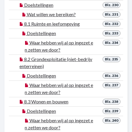
Doelstellingen
Blz. 230
Wat willen we bereiken?
Blz. 231
8.1 Ruimte en leefomgeving
Blz. 232
Doelstellingen
Blz. 233
Waar hebben wij al op ingezet e
Blz. 234
n zetten we door?
8.2 Grondexploitatie (niet-bedrijv
Blz. 235
enterreinen)
Doelstellingen
Blz. 236
Waar hebben wij al op ingezet e
Blz. 237
n zetten we door?
8.3 Wonen en bouwen
Blz. 238
Doelstellingen
Blz. 239
Waar hebben wij al op ingezet e
Blz. 240
n zetten we door?