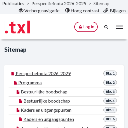
Publicaties
>
Perspectiefnota 2026-2029
>
Sitemap
Naar hoofdinhoud
Verberg navigatie
Hoog contrast
Bijlagen
Log in
Sitemap
Perspectiefnota 2026-2029
Blz. 1
Programma
Blz. 2
Bestuurlijke boodschap
Blz. 3
Bestuurlijke boodschap
Blz. 4
Kaders en uitgangspunten
Blz. 5
Kaders en uitgangspunten
Blz. 6