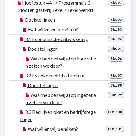
Hoofdstuk 4A -> Programma's 3 -
Blz. 91
Mooi en gastvrij Texel / Texel werkt!
Doelstellingen
Blz. 92
Wat willen we bereiken?
Blz. 93
3.1 Economische ontwikkeling
Blz. 94
Doelstellingen
Blz. 95
Waar hebben wij al op ingezet e
Blz. 96
n zetten we door?
3.2 Fysieke bedrijfsstructuur
Blz. 97
Doelstellingen
Blz. 98
Waar hebben wij al op ingezet e
Blz. 99
n zetten we door?
3.3 Bedrijvenloket en bedrijfsrege
Blz. 100
lingen
Wat willen wij bereiken?
Blz. 101