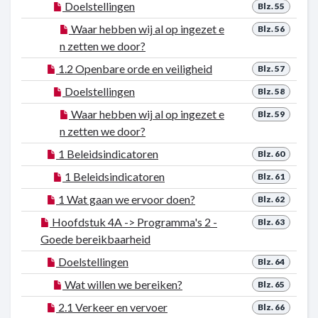
Doelstellingen
Blz. 55
Waar hebben wij al op ingezet e
Blz. 56
n zetten we door?
1.2 Openbare orde en veiligheid
Blz. 57
Doelstellingen
Blz. 58
Waar hebben wij al op ingezet e
Blz. 59
n zetten we door?
1 Beleidsindicatoren
Blz. 60
1 Beleidsindicatoren
Blz. 61
1 Wat gaan we ervoor doen?
Blz. 62
Hoofdstuk 4A -> Programma's 2 -
Blz. 63
Goede bereikbaarheid
Doelstellingen
Blz. 64
Wat willen we bereiken?
Blz. 65
2.1 Verkeer en vervoer
Blz. 66