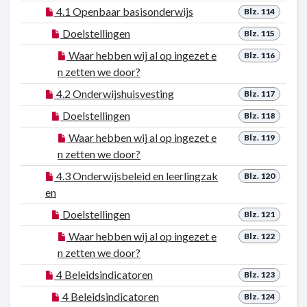
4.1 Openbaar basisonderwijs
Blz. 114
Doelstellingen
Blz. 115
Waar hebben wij al op ingezet e
Blz. 116
n zetten we door?
4.2 Onderwijshuisvesting
Blz. 117
Doelstellingen
Blz. 118
Waar hebben wij al op ingezet e
Blz. 119
n zetten we door?
4.3 Onderwijsbeleid en leerlingzak
Blz. 120
en
Doelstellingen
Blz. 121
Waar hebben wij al op ingezet e
Blz. 122
n zetten we door?
4 Beleidsindicatoren
Blz. 123
4 Beleidsindicatoren
Blz. 124