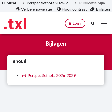
Publicaties
>
Perspectiefnota 2026-2029
>
Publicatie bijlagen
Naar hoofdinhoud
Verberg navigatie
Hoog contrast
Bijlagen
Log in
Bijlagen
Inhoud
Perspectiefnota 2026-2029